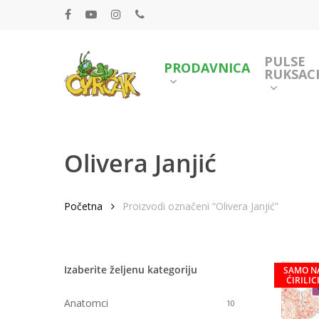
Skip
FACEBOOK
YOUTUBE
INSTAGRAM
PHONE
to
main
PULSE
content
PRODAVNICA
RUKSACI
Olivera Janjić
Početna
Proizvodi označeni “Olivera Janjić”
Hit enter to search or ESC to close
Izaberite željenu kategoriju
SAMO N
ĆIRILIC
Anatomci
10