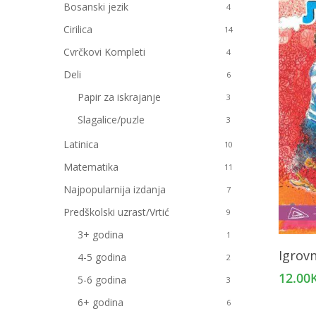
Bosanski jezik
4
Cirilica
14
Cvrčkovi Kompleti
4
Deli
6
Papir za iskrajanje
3
Slagalice/puzle
3
Latinica
10
Matematika
11
Najpopularnija izdanja
7
Predškolski uzrast/Vrtić
9
3+ godina
1
Igrovn
4-5 godina
2
12.00
5-6 godina
3
6+ godina
6