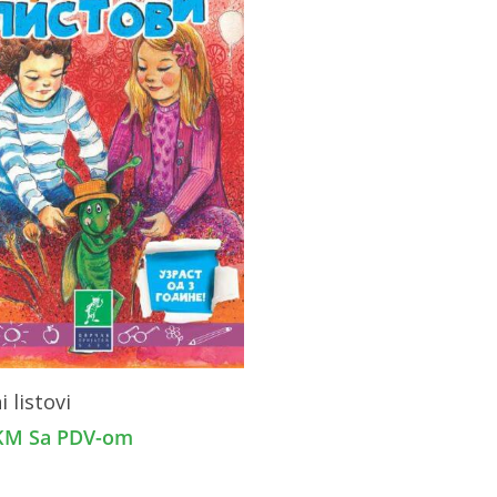
Dodaj U Korpu
i listovi
KM
Sa PDV-om