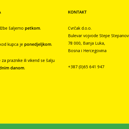
A
KONTAKT
džbe šaljemo
petkom
.
Cvrčak d.o.o.
Bulevar vojvode Stepe Stepanov
78 000, Banja Luka,
kod kupca je
ponedjeljkom
.
Bosna i Hercegovina
za praznike ili vikend se šalju
+387 (0)65 641 947
adnim danom
.