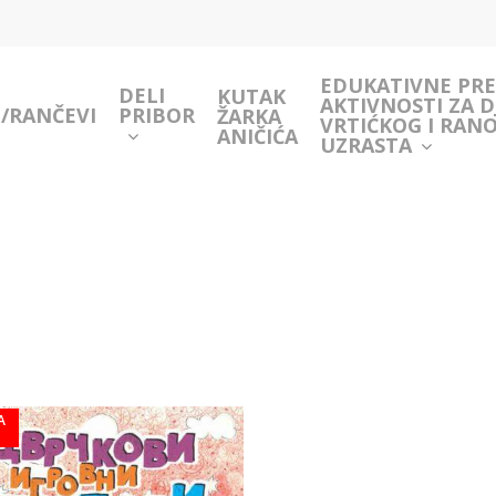
EDUKATIVNE PRE
DELI
KUTAK
AKTIVNOSTI ZA D
/RANČEVI
PRIBOR
ŽARKA
VRTIĆKOG I RAN
ANIČIĆA
UZRASTA
A
I